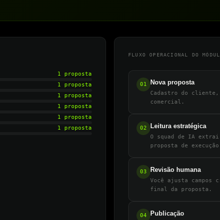
FLUXO OPERACIONAL DO MÓDU
1 proposta
Nova proposta
01
1 proposta
Cadastro do cliente,
1 proposta
comercial.
1 proposta
1 proposta
Leitura estratégica
1 proposta
02
O squad de IA extrai
proposta de execução
Revisão humana
03
Você ajusta campos c
final da proposta.
Publicação
04