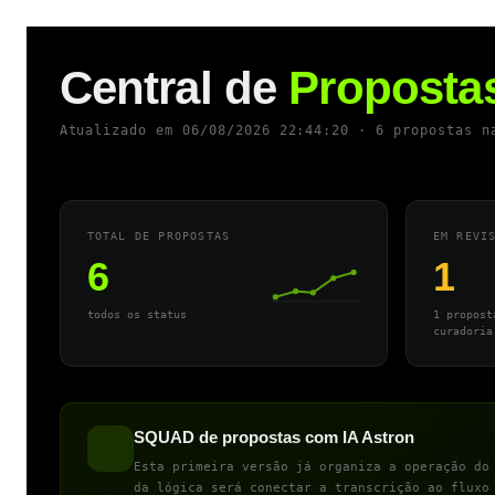
Central de
Proposta
Atualizado em 06/08/2026 22:44:20 · 6 propostas n
TOTAL DE PROPOSTAS
EM REVI
6
1
todos os status
1 propost
curadoria
SQUAD de propostas com IA Astron
Esta primeira versão já organiza a operação do
da lógica será conectar a transcrição ao fluxo