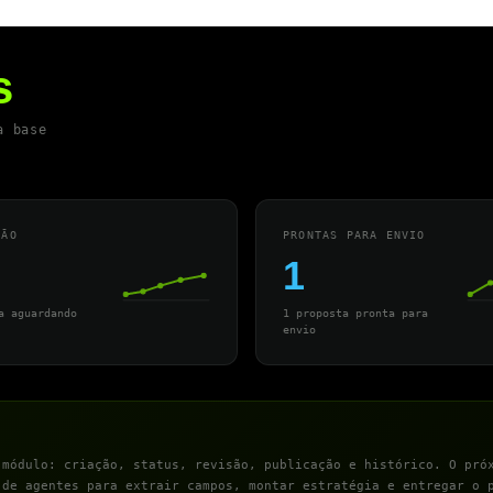
s
a base
SÃO
PRONTAS PARA ENVIO
1
a aguardando
1 proposta pronta para
envio
 módulo: criação, status, revisão, publicação e histórico. O pró
 de agentes para extrair campos, montar estratégia e entregar o 