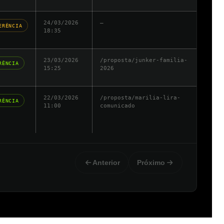
24/03/2026
—
ERÊNCIA
18:35
23/03/2026
/proposta/junker-familia-
RÊNCIA
15:25
2026
22/03/2026
/proposta/marilia-lira-
RÊNCIA
11:00
comunicado
Anterior
Próximo