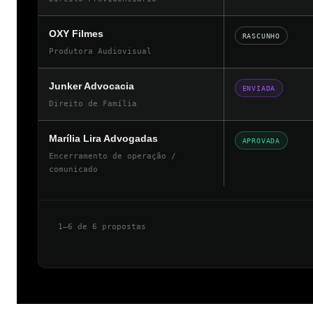
OXY Filmes
RASCUNHO
Produtora Audiovisual
Junker Advocacia
ENVIADA
Direito de Família
Marília Lira Advogadas
APROVADA
Encerramento de operação /
comunicado
1–6 de 6 propostas