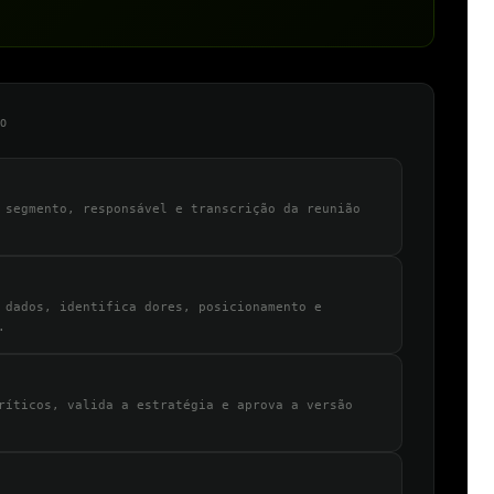
LO
 segmento, responsável e transcrição da reunião
 dados, identifica dores, posicionamento e
.
ríticos, valida a estratégia e aprova a versão