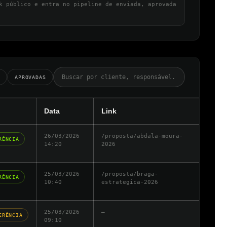
k público e entra no pipeline de enviada, aprovada
APROVADAS
Data
Link
26/03/2026
/proposta/abdala-moura-
RÊNCIA
14:20
2026
25/03/2026
/proposta/braga-
RÊNCIA
10:40
estrategica-2026
25/03/2026
—
ERÊNCIA
09:10