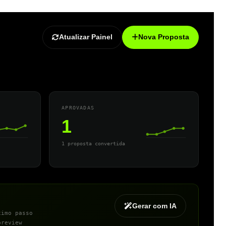
Atualizar Painel
Nova Proposta
APROVADAS
1
1 proposta convertida
Gerar com IA
ximo passo
preview