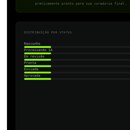
praticamente pronto para sua curadoria final.
DISTRIBUIÇÃO POR STATUS
Rascunho
Processando IA
Em revisão
Pronta
Enviada
Aprovada